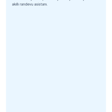
akıllı randevu asistanı.
Demo Görüşmesi Planla